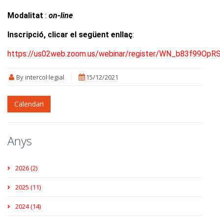
Modalitat
:
on-line
Inscripció, clicar el següent enllaç
:
https://us02web.zoom.us/webinar/register/WN_b83f99Op
By intercol·legial
15/12/2021
Calendari
Anys
2026 (2)
2025 (11)
2024 (14)