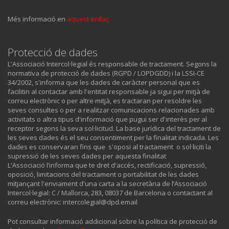
Més informació en
aquest enllaç
Protecció de dades
L'Associació Intercol·legial és responsable de tractament. Segons la
normativa de protecció de dades (RGPD / LOPDGDD) i la LSSI-CE
34/2002, s'informa que les dades de caràcter personal que es
facilitin al contactar amb l'entitat responsable ja sigui per mitjà de
correu electrònic o per altre mitjà, es tractaran per resoldre les
seves consultes o per a realitzar comunicacions relacionades amb
activitats o altra tipus d'informació que pugui ser d'interès per al
receptor segons la seva sol·licitud. La base jurídica del tractament de
les seves dades és el seu consentiment per la finalitat indicada. Les
dades es conservaran fins que s'oposi al tractament o sol·liciti la
supressió de les seves dades per aquesta finalitat
L'Associació l’informa que te dret d'accés, rectificació, supressió,
oposició, limitacions del tractament o portabilitat de les dades
mitjançant l'enviament d'una carta a la secretària de l’Associació
Intercol·legial: C / Mallorca, 283, 08037 de Barcelona o contactant al
correu electrònic: intercolegial@dpd.email
Pot consultar informació addicional sobre la política de protecció de