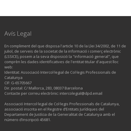
Avís Legal
En compliment del que disposa l'article 10 de la Llei 34/2002, de 11 de
juliol, de serveis de la societat de la informació i comerç electrònic
(LSSICE), posem a la seva disposició la "informació general", que
comprèn les dades identificatives de l'entitat titular d'aquest lloc
web:
Identitat: Associació Intercol·legial de Col·legis Professionals de
Catalunya
CIF: G-65705667
Dir. postal: C/ Mallorca, 283, 08037 Barcelona
Contacte per correu electrònic: intercolegial@dpd.email
Associació Intercol·legial de Col·legis Professionals de Catalunya,
associació inscrita en el Registre d’Entitats Jurídiques del
Departament de Justícia de la Generalitat de Catalunya amb el
número d’inscripció 45681.