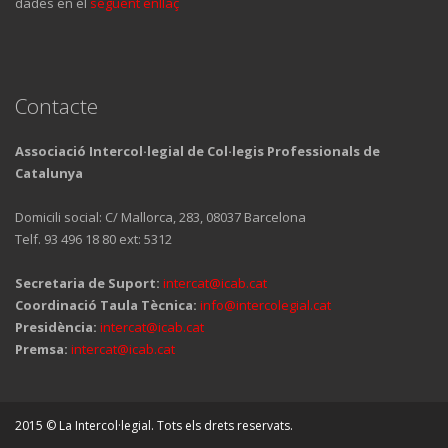
dades en el
següent enllaç
Contacte
Associació Intercol·legial de Col·legis Professionals de
Catalunya
Domicili social: C/ Mallorca, 283, 08037 Barcelona
Telf. 93 496 18 80 ext: 5312
Secretaria de Suport:
intercat@icab.cat
Coordinació Taula Tècnica:
info@intercolegial.cat
Presidència:
intercat@icab.cat
Premsa:
intercat@icab.cat
2015 © La Intercol·legial. Tots els drets reservats.