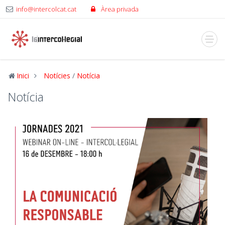
info@intercolcat.cat
Àrea privada
Inici
Notícies
/
Notícia
Notícia