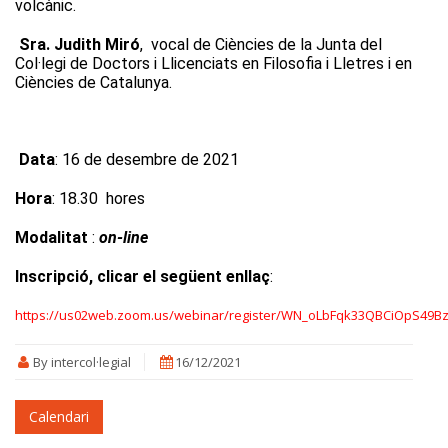
volcànic.
Sra. Judith Miró
, vocal de Ciències de la Junta del
Col·legi de Doctors i Llicenciats en Filosofia i Lletres i en
Ciències de Catalunya.
Data
: 16 de desembre de 2021
Hora
: 18.30 hores
Modalitat
:
on-line
Inscripció, clicar el següent enllaç
:
https://us02web.zoom.us/webinar/register/WN_oLbFqk33QBCiOpS49B
By intercol·legial
16/12/2021
Calendari