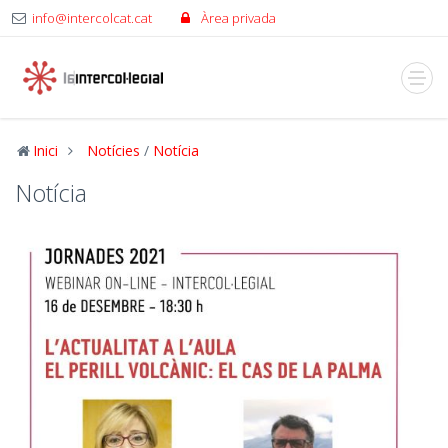
info@intercolcat.cat
Àrea privada
Inici
Notícies
/
Notícia
Notícia