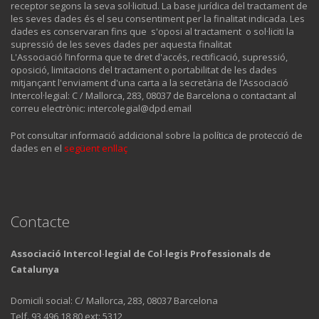
receptor segons la seva sol·licitud. La base jurídica del tractament de
les seves dades és el seu consentiment per la finalitat indicada. Les
dades es conservaran fins que s'oposi al tractament o sol·liciti la
supressió de les seves dades per aquesta finalitat
L'Associació l’informa que te dret d'accés, rectificació, supressió,
oposició, limitacions del tractament o portabilitat de les dades
mitjançant l'enviament d'una carta a la secretària de l’Associació
Intercol·legial: C / Mallorca, 283, 08037 de Barcelona o contactant al
correu electrònic: intercolegial@dpd.email
Pot consultar informació addicional sobre la política de protecció de
dades en el
següent enllaç
Contacte
Associació Intercol·legial de Col·legis Professionals de
Catalunya
Domicili social: C/ Mallorca, 283, 08037 Barcelona
Telf. 93 496 18 80 ext: 5312