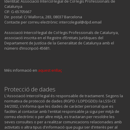
Identitat: Associació Intercol·legial de Col·legis Professionals de
Catalunya
CIF: G-65705667
Dir. postal: C/ Mallorca, 283, 08037 Barcelona
Contacte per correu electrònic: intercolegial@dpd.email
Associació Intercol·legial de Col·legis Professionals de Catalunya,
associació inscrita en el Registre d’Entitats Jurídiques del
Departament de Justícia de la Generalitat de Catalunya amb el
número d’inscripció 45681.
Més informació en
aquest enllaç
Protecció de dades
L'Associació Intercol·legial és responsable de tractament. Segons la
normativa de protecció de dades (RGPD / LOPDGDD) i la LSSI-CE
34/2002, s'informa que les dades de caràcter personal que es
facilitin al contactar amb l'entitat responsable ja sigui per mitjà de
correu electrònic o per altre mitjà, es tractaran per resoldre les
seves consultes o per a realitzar comunicacions relacionades amb
activitats o altra tipus d'informació que pugui ser d'interès per al