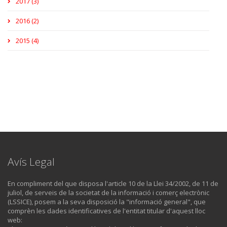
2017 (3)
2016 (2)
2015 (4)
Avís Legal
En compliment del que disposa l'article 10 de la Llei 34/2002, de 11 de
juliol, de serveis de la societat de la informació i comerç electrònic
(LSSICE), posem a la seva disposició la "informació general", que
comprèn les dades identificatives de l'entitat titular d'aquest lloc
web: