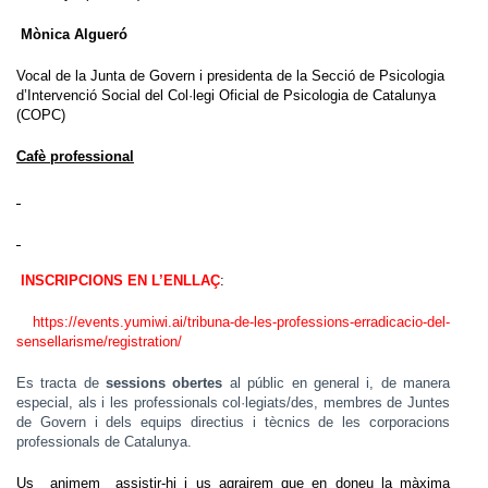
Mònica Algueró
Vocal de la Junta de Govern i presidenta de la Secció de Psicologia
d’Intervenció Social del Col·legi Oficial de Psicologia de Catalunya
(COPC)
Cafè professional
INSCRIPCIONS EN L’ENLLAÇ
:
https://events.yumiwi.ai/tribuna-de-les-professions-erradicacio-del-
sensellarisme/registration/
Es tracta de
sessions obertes
al públic en general i, de manera
especial, als i les professionals col·legiats/des, membres de Juntes
de Govern i dels equips directius i tècnics de les corporacions
professionals de Catalunya.
Us animem assistir-hi i us agrairem que en doneu la màxima