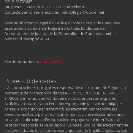
CIF: G-65705667
Dir. postal: C/ Mallorca, 283, 08037 Barcelona
Contacte per correu electrònic: intercolegial@dpd.email
Associació Intercol·legial de Col·legis Professionals de Catalunya,
associació inscrita en el Registre d’Entitats Jurídiques del
Departament de Justícia de la Generalitat de Catalunya amb el
número d’inscripció 45681.
Més informació en
aquest enllaç
Protecció de dades
L'Associació Intercol·legial és responsable de tractament. Segons la
normativa de protecció de dades (RGPD / LOPDGDD) i la LSSI-CE
34/2002, s'informa que les dades de caràcter personal que es
facilitin al contactar amb l'entitat responsable ja sigui per mitjà de
correu electrònic o per altre mitjà, es tractaran per resoldre les
seves consultes o per a realitzar comunicacions relacionades amb
activitats o altra tipus d'informació que pugui ser d'interès per al
receptor segons la seva sol·licitud. La base jurídica del tractament de
les seves dades és el seu consentiment per la finalitat indicada. Les