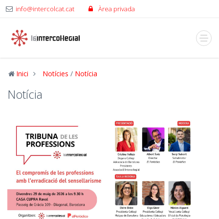
info@intercolcat.cat
Àrea privada
Inici
Notícies
/
Notícia
Notícia