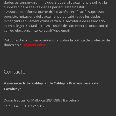
dades es conservaran fins que s'oposi al tractament o sol·liciti la
supressió de les seves dades per aquesta finalitat
L'Associació l’informa que te dret d'accés, rectificació, supressió,
oposició, limitacions del tractament o portabilitat de les dades
mitjançant l'enviament d'una carta a la secretària de l’Associació
Intercol·legial: C / Mallorca, 283, 08037 de Barcelona o contactant al
correu electrònic: intercolegial@dpd.email
Pot consultar informació addicional sobre la política de protecció de
dades en el
següent enllaç
Contacte
Associació Intercol·legial de Col·legis Professionals de
Catalunya
Domicili social: C/ Mallorca, 283, 08037 Barcelona
Telf. 93 496 18 80 ext: 5312