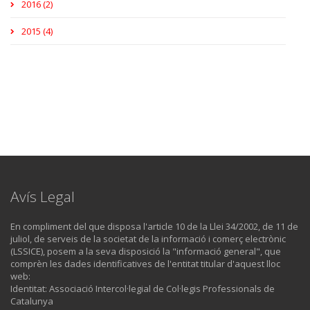
2016 (2)
2015 (4)
Avís Legal
En compliment del que disposa l'article 10 de la Llei 34/2002, de 11 de
juliol, de serveis de la societat de la informació i comerç electrònic
(LSSICE), posem a la seva disposició la "informació general", que
comprèn les dades identificatives de l'entitat titular d'aquest lloc
web:
Identitat: Associació Intercol·legial de Col·legis Professionals de
Catalunya