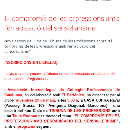
El compromís de les professions amb
l’erradicació del sensellarisme
Nova sessió del Cicle de Tribuna de les Professions sobre “El
compromís de les profesisons amb l’erradicació del
sensellarisme”
INSCRIPCIONS EN L’ENLLAÇ
:
https://events.yumiwi.ai/tribuna-de-les-professions-erradicacio-del-
sensellarisme/registration/
L’Associació Intercol·legial de Col·legis Professionals de
Catalunya
, en col·laboració amb
El Periódico
,
ha organitzat per al
proper
divendres 29 de maig
, a les
9.30 h
, a CASA CUPRA Raval
(Passeig Gràcia, 109, Avinguda Diagonal, Barcelona) una
sessió del nou Cicle de
TRIBUNA DE LES PROFESSIONS
amb
una
Taula Rodona
per tractar el tema “
EL COMPROMÍS DE LES
PROFESSIONS AMB L’ERRADICACIÓ DEL SENSALLERISME
”,
amb el
programa
següent.